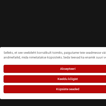
Selleks, et see veebileht korralikult toimiks, paigutame teie seadmesse vä
andmefailid, mida nimetatakse küpsisteks. Seda teevad ka enamik suuri ve
Aksepteeri
Keeldu kõigist
Küpsiste seaded