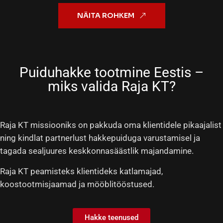
NÄITA ROHKEM
Puiduhakke tootmine Eestis –
miks valida Raja KT?
Raja KT missiooniks on pakkuda oma klientidele pikaajalist
ning kindlat partnerlust hakkepuiduga varustamisel ja
tagada sealjuures keskkonnasäästlik majandamine.
Raja KT peamisteks klientideks katlamajad,
koostootmisjaamad ja mööblitööstused.
Hakke teenused