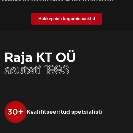
Hakkepuidu kogumispunktid
Raja KT OÜ
asutati 1993
+
30
Kvalifitseeritud spetsialisti