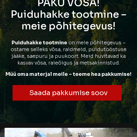
PAKU VÕSA!
Puiduhakke tootmine –
meie põhitegevus!
Puiduhakke tootmine
on meie põhitegevus –
ostame selleks võsa, raidmeid, puidutööstuse
jääke, saepuru ja puukoort. Meid huvitavad ka
kasvav võsa, raieõigus ja metsakinnistud.
Müü oma materjal meile – teeme hea pakkumise!
Saada pakkumise soov