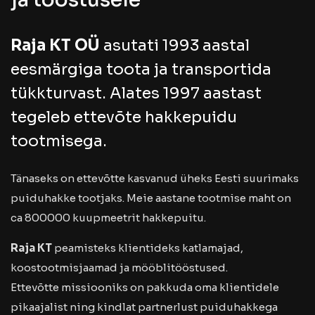
Raja KT OÜ
asutati 1993 aastal
eesmärgiga toota ja transportida
tükkturvast. Alates 1997 aastast
tegeleb ettevõte hakkepuidu
tootmisega.
Tänaseks on ettevõtte kasvanud üheks Eesti suurimaks
puiduhakke tootjaks. Meie aastane tootmise maht on
ca 800000 kuupmeetrit hakkepuitu.
Raja KT
peamisteks klientideks katlamajad,
koostootmisjaamad ja mööblitööstused.
Ettevõtte missiooniks on pakkuda oma klientidele
pikaajalist ning kindlat partnerlust puiduhakkega