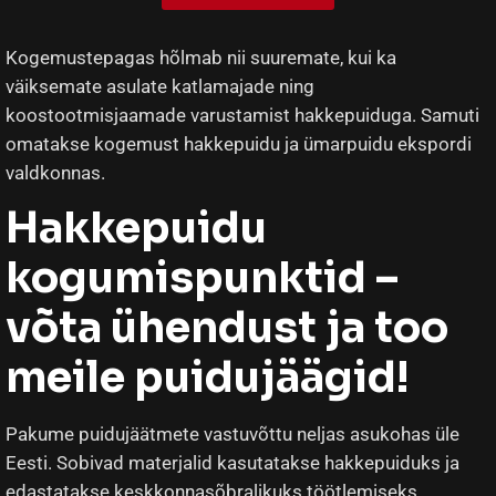
Kogemustepagas hõlmab nii suuremate, kui ka
väiksemate asulate katlamajade ning
koostootmisjaamade varustamist hakkepuiduga. Samuti
omatakse kogemust hakkepuidu ja ümarpuidu ekspordi
valdkonnas.
Hakkepuidu
kogumispunktid –
võta ühendust ja too
meile puidujäägid!
Pakume puidujäätmete vastuvõttu neljas asukohas üle
Eesti. Sobivad materjalid kasutatakse hakkepuiduks ja
edastatakse keskkonnasõbralikuks töötlemiseks.