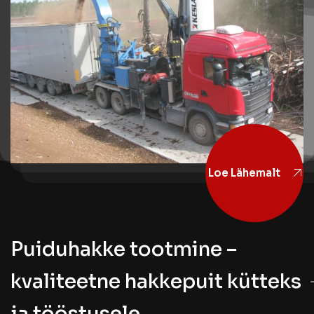
Loe Lähemalt
Puiduhakke tootmine –
kvaliteetne hakkepuit kütteks
ja tööstusele