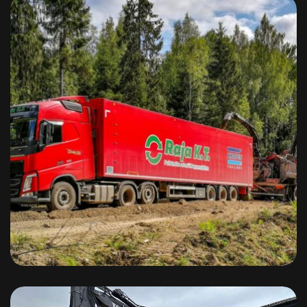
Knapen K100 haagised