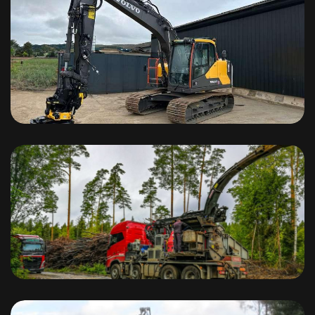
Võsa eemaldamine – Volvo EC140
MUS-MAX hakkurid