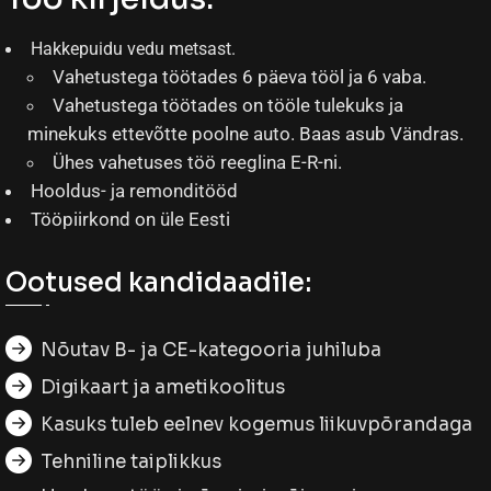
Hakkepuidu vedu metsast.
Vahetustega töötades 6 päeva tööl ja 6 vaba.
Vahetustega töötades on tööle tulekuks ja
minekuks ettevõtte poolne auto. Baas asub Vändras.
Ühes vahetuses töö reeglina E-R-ni.
Hooldus- ja remonditööd
Tööpiirkond on üle Eesti
Ootused kandidaadile:
Nõutav B- ja CE-kategooria juhiluba
Digikaart ja ametikoolitus
Kasuks tuleb eelnev kogemus liikuvpõrandaga
Tehniline taiplikkus