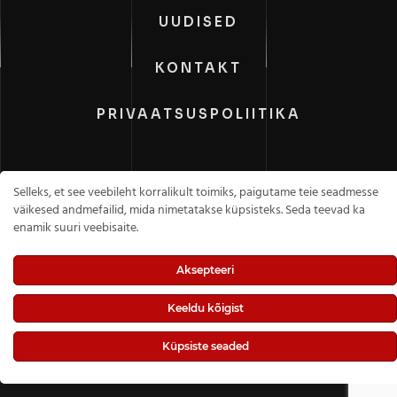
UUDISED
KONTAKT
PRIVAATSUSPOLIITIKA
Selleks, et see veebileht korralikult toimiks, paigutame teie seadmesse
väikesed andmefailid, mida nimetatakse küpsisteks. Seda teevad ka
enamik suuri veebisaite.
Raja KT OÜ
, Kõik õigused kaitstud.
Aksepteeri
Keeldu kõigist
Küpsiste seaded