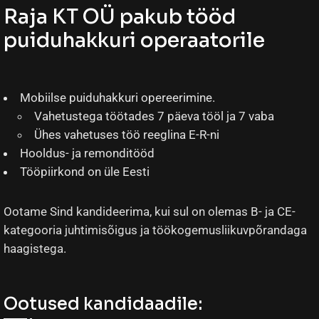
Raja KT OÜ pakub tööd
puiduhakkuri operaatorile
Mobiilse puiduhakkuri opereerimine.
Vahetustega töötades 7 päeva tööl ja 7 vaba
Ühes vahetuses töö reeglina E-R-ni
Hooldus- ja remonditööd
Tööpiirkond on üle Eesti
Ootame Sind kandideerima, kui sul on olemas B- ja CE-
kategooria juhtimisõigus ja töökogemusliikuvpõrandaga
haagistega.
Ootused kandidaadile: