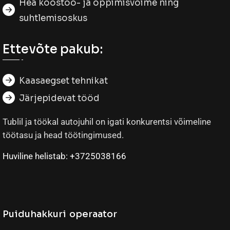
Hea koostöö- ja õppimisvõime ning
suhtlemisoskus
Ettevõte pakub:
Kaasaegset tehnikat
Järjepidevat tööd
Tublil ja töökal autojuhil on igati konkurentsi võimeline
töötasu ja head töötingimused.
Huviline helistab: +3725038166
Puiduhakkuri operaator