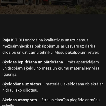
Raja K.T OÜ
nodrošina kvalitatīvus un uzticamus
mežsaimniecības pakalpojumus ar uzsvaru uz darba
drošību un uzticamu tehniku. Mūsu pakalpojumi ietver:
Šķeldas iepirkšana un pārdošana
– mēs apstrādājam
un tirgojam šķeldu no meža un krūmu materiāliem visā
Igaunijā.
Šķeldošana uz vietas
– materiālu šķeldošana objektā ar
hidraulisko giljotīnu.
Šķeldas transports
– ātra un elastīga piegāde ar mūsu