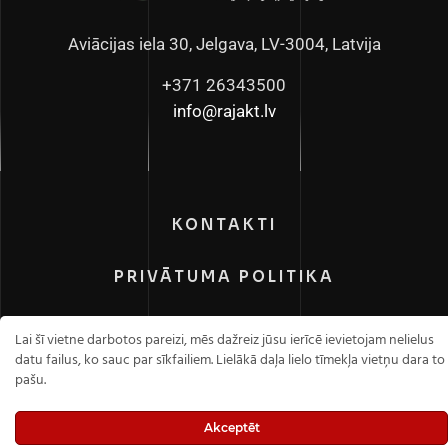
Aviācijas iela 30, Jelgava, LV-3004, Latvija
+371 26343500
info@rajakt.lv
KONTAKTI
PRIVĀTUMA POLITIKA
Raja K.T. OÜ
, Visas tiesības aizsargātas.