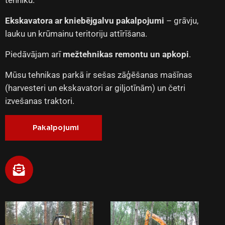
tehniku.
Ekskavatora ar kniebējgalvu pakalpojumi
– grāvju,
lauku un krūmainu teritoriju attīrīšana.
Piedāvājam arī
mežtehnikas remontu un apkopi
.
Mūsu tehnikas parkā ir sešas zāģēšanas mašīnas
(harvesteri un ekskavatori ar giljotīnām) un četri
izvešanas traktori.
Pakalpojumi