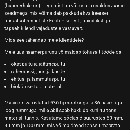
(haamerhakkuri). Tegemist on võimsa ja usaldusväärse
seadmega, mis võimaldab pakkuda kvaliteetset
purustusteenust üle Eesti – kiiresti, paindlikult ja
täpselt kliendi vajadustele vastavalt.
Mida see tähendab meie klientidele?
Meie uus haamerpurusti võimaldab tõhusalt töödelda:
okaspuitu ja jäätmepuitu
rohemassi, juuri ja kände
ehitus- ja lammutuspuitu
biokütuse toormaterjali
Masin on varustatud 530 hj mootoriga ja 36 haamriga
löögirummuga, mille abil saab hakkida kuni 40 tonni
materjali tunnis. Kasutame sõelasid suurustes 50 mm,
80 mm ja 180 mm, mis võimaldavad täpselt määrata