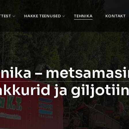
TTEST
HAKKE TEENUSED
TEHNIKA
KONTAKT
nika – metsamas
kkurid ja giljotii