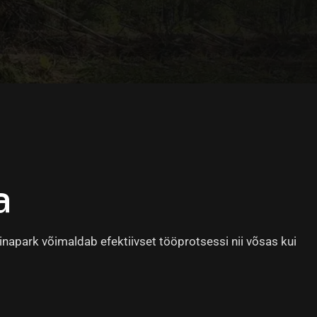
a
apark võimaldab efektiivset tööprotsessi nii võsas kui