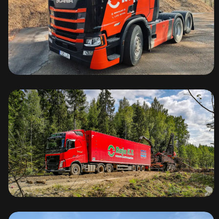
Scania ja Volvo
raskeveokid