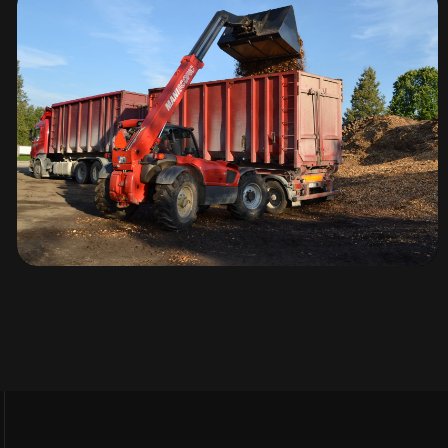
Knapen K100
haagised
Hakke transport –
Manitou MLT 733