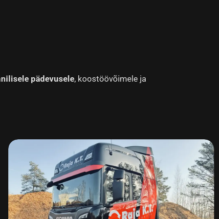
hnilisele pädevusele
, koostöövõimele ja