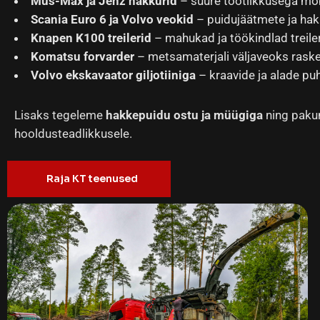
Mus-Max ja Jenz hakkurid
– suure tootlikkusega mo
Scania Euro 6 ja Volvo veokid
– puidujäätmete ja hak
Knapen K100 treilerid
– mahukad ja töökindlad treile
Komatsu forvarder
– metsamaterjali väljaveoks ras
Volvo ekskavaator giljotiiniga
– kraavide ja alade pu
Lisaks tegeleme
hakkepuidu ostu ja müügiga
ning pak
hooldusteadlikkusele.
Raja KT teenused