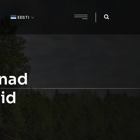
EESTI
inad
nid