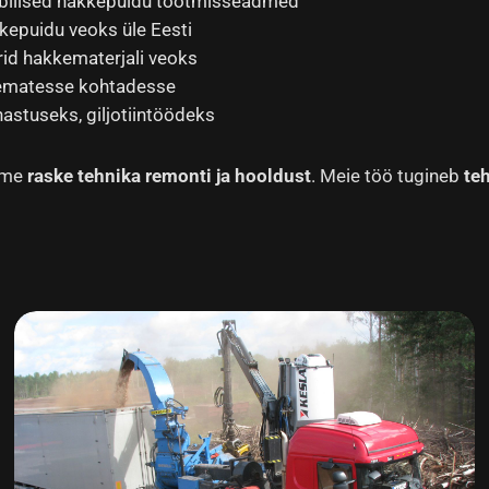
biilsed hakkepuidu tootmisseadmed
kepuidu veoks üle Eesti
rid hakkematerjali veoks
kematesse kohtadesse
hastuseks, giljotiintöödeks
ume
raske tehnika remonti ja hooldust
. Meie töö tugineb
te